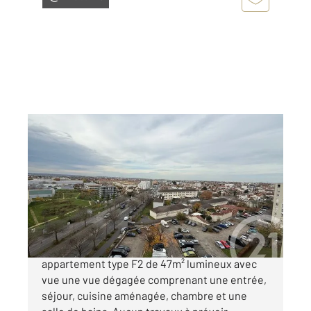
BEZONS 95
2
47 m
, 2 pièces
Ref : 11905
Appartement F2 à vendre
169 900 €
BEZONS AU PIED DU TRAMWAY, Un
appartement type F2 de 47m² lumineux avec
vue une vue dégagée comprenant une entrée,
séjour, cuisine aménagée, chambre et une