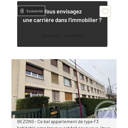
Vous envisagez
Exclusivité
une carrière dans l'immobilier ?
Découvrir nos offres
BEZONS 95
2
54,89 m
, 3 pièces
Ref : 11919
Appartement F3 à vendre
214 000 €
Visiter le site dédié
BEZONS - Ce bel appartement de type F3
habitable sans travaux est fait pour vous. Vous