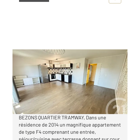
BEZONS 95
2
80,66 m
, 4 pièces
Ref : 11906
Appartement F4 à vendre
291 000 €
Visiter le site dédié
BEZONS QUARTIER TRAMWAY, Dans une
résidence de 2014 un magnifique appartement
de type F4 comprenant une entrée,
séjour/cuisine avec terrasse donnant sur cour,