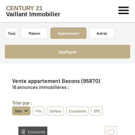
CENTURY 21
Vaillant Immobilier
Tous
Maison
Appartement
Autres
Appliquer
Vente appartement Bezons (95870)
16 annonces immobilières :
Trier par :
Date
Prix
Surface
Exclusivité
DPE
Exclusivité