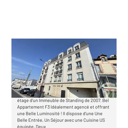
BEZONS 95
2
53,55 m
, 3 pièces
Ref : 12008
Appartement F3 à vendre
229 000 €
BEZONS, proche T2 et Centre-Ville. Au Dernier
étage d'un Immeuble de Standing de 2007. Bel
Appartement F3 Idéalement agencé et offrant
une Belle Luminosité ! Il dispose d'une Une
Belle Entrée, Un Séjour avec une Cuisine US
équipée, Deux ...