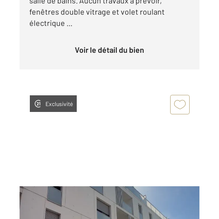
salle de bains. Aucun travaux à prévoir,
fenêtres double vitrage et volet roulant
électrique ...
Voir le détail du bien
Exclusivité
BEZONS 95
2
39,80 m
, 2 pièces
Ref : 12106