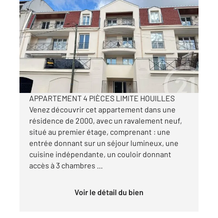
BEZONS 95
2
83,28 m
, 4 pièces
Ref : 12024
Appartement F4 à vendre
315 000 €
Visiter le site dédié
APPARTEMENT 4 PIÈCES LIMITE HOUILLES
Venez découvrir cet appartement dans une
résidence de 2000, avec un ravalement neuf,
situé au premier étage, comprenant : une
entrée donnant sur un séjour lumineux, une
cuisine indépendante, un couloir donnant
accès à 3 chambres ...
Voir le détail du bien