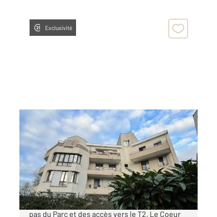
Exclusivité
BEZONS 95
2
33 m
, 2 pièces
Ref : 12018
Appartement à vendre
159 000 €
BEZONS Résidence "Les Nymphéas" A deux
pas du Parc et des accès vers le T2, Le Coeur