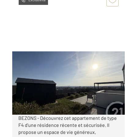
BEZONS 95
2
85 m
, 4 pièces
Ref : 11915
Appartement F4 à vendre
389 000 €
Visiter le site dédié
BEZONS - Découvrez cet appartement de type
F4 d'une résidence récente et sécurisée. Il
propose un espace de vie généreux,