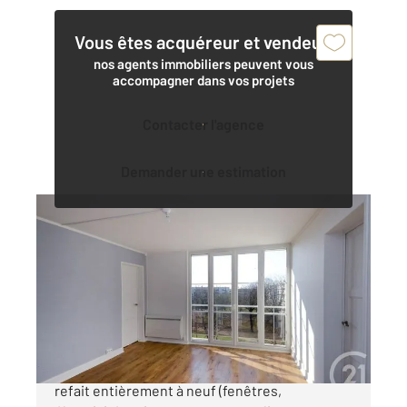
Vous êtes acquéreur et vendeur,
nos agents immobiliers peuvent vous
accompagner dans vos projets
Contacter l'agence
Demander une estimation
BEZONS 95
2
60,75 m
, 4 pièces
Ref : 11773
Appartement à vendre
180 000 €
BEZONS VAL-NOTRE-DAME, Appartement
refait entièrement à neuf (fenêtres,