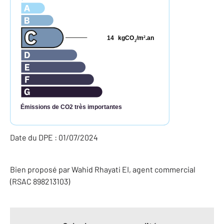
14
kgCO
/m
.an
2
2
Émissions de CO2 très importantes
Date du DPE : 01/07/2024
Bien proposé par
Wahid
Rhayati
EI
, agent commercial
(RSAC 898213103)