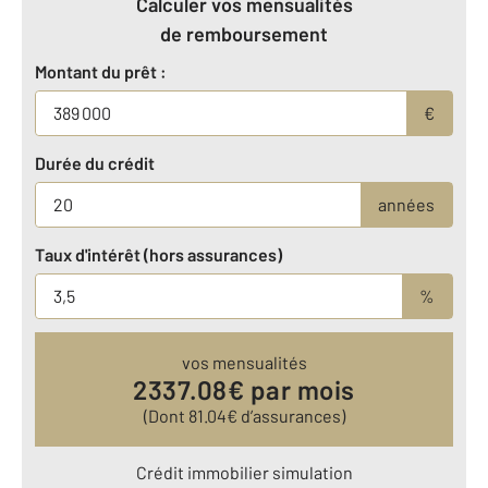
Calculer vos mensualités
de remboursement
Montant du prêt :
€
Durée du crédit
années
Taux d'intérêt (hors assurances)
%
vos mensualités
2337.08
€ par mois
(Dont
81.04
€ d’assurances)
Crédit immobilier simulation