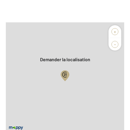
Afficher sur la carte :
+
Agence
Biens vendus
-
Demander la localisation
Vue globale
2
Surface totale : 85 m
2
Surface habitable : 85 m
Type d'appartement : F4
ème
Étage : 6
Nombre de pièces : 4
[Voir le détail]