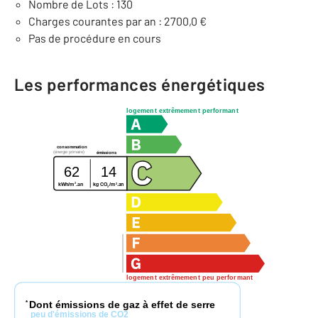
Nombre de Lots : 130
Charges courantes par an : 2700,0 €
Pas de procédure en cours
Les performances énergétiques
logement extrêmement performant
consommation
(énergie primaire)
émissions
62
14
2
2
kg CO
/m
.an
kWh/m
.an
2
logement extrêmement peu performant
Dont émissions de gaz à effet de serre
*
peu d'émissions de CO2